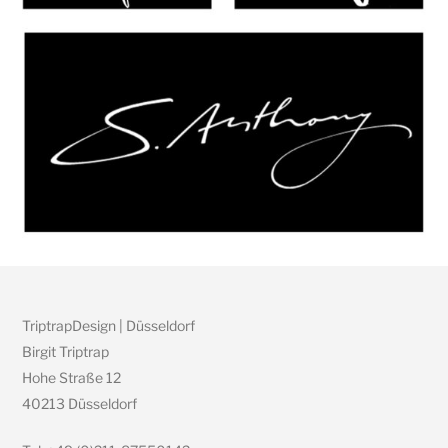
TriptrapDesign | Düsseldorf
Birgit Triptrap
Hohe Straße 12
40213 Düsseldorf